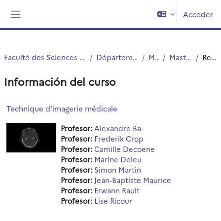
Salta al contenido principal
Acceder
Panel lateral
Faculté des Sciences et Technologies (FST)
Département Physique
Master
Master 2 PBM
Resumen
Información del curso
Technique d'imagerie médicale
Profesor:
Alexandre Ba
Profesor:
Frederik Crop
Profesor:
Camille Decoene
Profesor:
Marine Deleu
Profesor:
Simon Martin
Profesor:
Jean-Baptiste Maurice
Profesor:
Erwann Rault
Profesor:
Lise Ricour