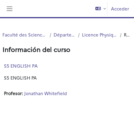
Salta al contenido principal
Acceder
Panel lateral
Faculté des Sciences et Technologies (FST)
Département Physique
Licence Physique Appliquée (S5.S6)
Resumen
Información del curso
S5 ENGLISH PA
S5 ENGLISH PA
Profesor:
Jonathan Whitefield