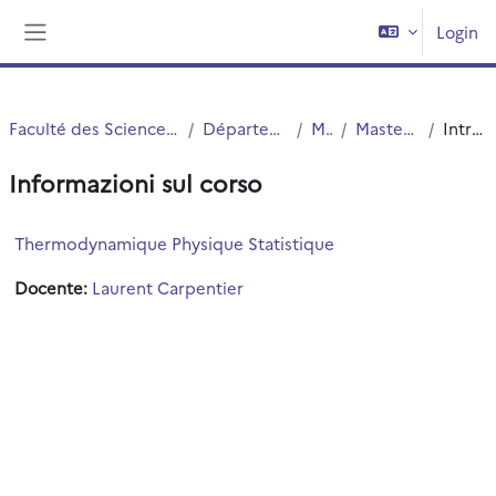
Vai al contenuto principale
Login
Pannello laterale
Faculté des Sciences et Technologies (FST)
Département Physique
Master
Master 1 Physique
Introduzione
Informazioni sul corso
Thermodynamique Physique Statistique
Docente:
Laurent Carpentier