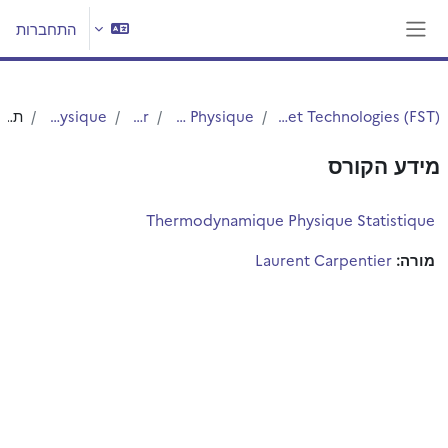
ילוג לתוכן הראשי
התחברות
חלון סקירה צדדי
Faculté des Sciences et Technologies (FST)
Département Physique
Master
Master 1 Physique
תקציר
מידע הקורס
Thermodynamique Physique Statistique
מורה:
Laurent Carpentier