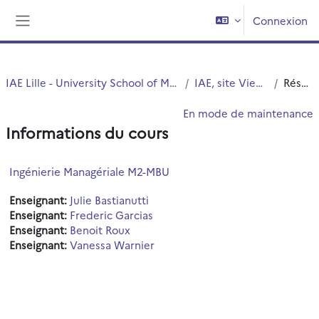
Passer au contenu principal
Connexion
Panneau latéral
IAE Lille - University School of Management
IAE, site Vieux Lille
Résumé
En mode de maintenance
Informations du cours
Ingénierie Managériale M2-MBU
Enseignant:
Julie Bastianutti
Enseignant:
Frederic Garcias
Enseignant:
Benoit Roux
Enseignant:
Vanessa Warnier