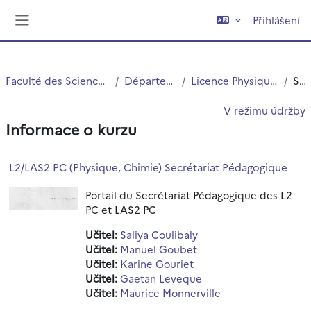
Přejít k hlavnímu obsahu
Přihlášení
Boční panel
Faculté des Sciences et Technologies (FST)
Département Physique
Licence Physique et Chimie (S3 et S4)
Souhrn
V režimu údržby
Informace o kurzu
L2/LAS2 PC (Physique, Chimie) Secrétariat Pédagogique
Portail du Secrétariat Pédagogique des L2
PC et LAS2 PC
Učitel:
Saliya Coulibaly
Učitel:
Manuel Goubet
Učitel:
Karine Gouriet
Učitel:
Gaetan Leveque
Učitel:
Maurice Monnerville