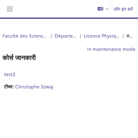
छोड़ कर मुख्य सामग्री पर जाएं
लॉग इन करें
Side panel
Faculté des Sciences et Technologies (FST)
Département Physique
Licence Physique Appliquée (S5.S6)
सन्क्षिप्त विवरण
In maintenance mode
कोर्स जानकारी
test2
टीचर:
Christophe Szwaj