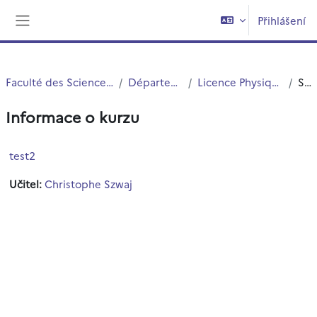
Přejít k hlavnímu obsahu
Přihlášení
Boční panel
Faculté des Sciences et Technologies (FST)
Département Physique
Licence Physique Appliquée (S5.S6)
Souhrn
Informace o kurzu
test2
Učitel:
Christophe Szwaj