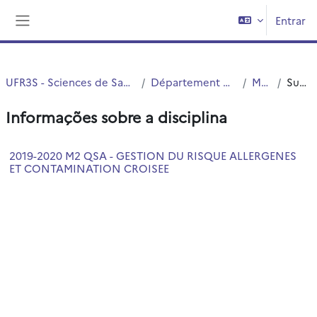
Ir para o conteúdo principal
Entrar
Painel lateral
UFR3S - Sciences de Santé et du Sport
Département UFR3S - ILIS
Master
Sumário
Informações sobre a disciplina
2019-2020 M2 QSA - GESTION DU RISQUE ALLERGENES
ET CONTAMINATION CROISEE