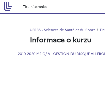
Přejít k hlavnímu obsahu
Titulní stránka
UFR3S - Sciences de Santé et du Sport
Dé
Informace o kurzu
2019-2020 M2 QSA - GESTION DU RISQUE ALLER