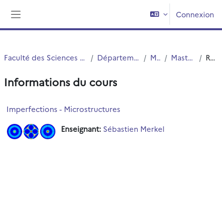
Passer au contenu principal
Connexion
Panneau latéral
Faculté des Sciences et Technologies (FST)
Département Physique
Master
Master 2 MME
Résumé
Informations du cours
Imperfections - Microstructures
Enseignant:
Sébastien Merkel