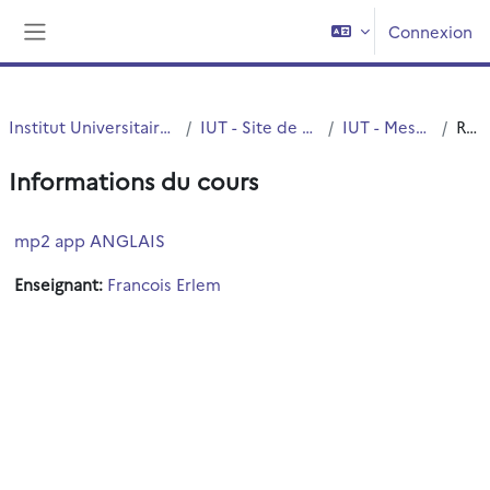
Passer au contenu principal
Connexion
Panneau latéral
Institut Universitaire de Technologie (IUT)
IUT - Site de Villeneuve d'Ascq
IUT - Mesures Physiques
Résumé
Informations du cours
mp2 app ANGLAIS
Enseignant:
Francois Erlem