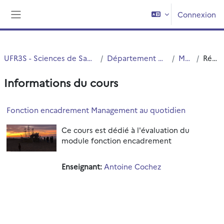
Passer au contenu principal
Connexion
Panneau latéral
UFR3S - Sciences de Santé et du Sport
Département UFR3S - ILIS
Master
Résumé
Informations du cours
Fonction encadrement Management au quotidien
Ce cours est dédié à l'évaluation du
module fonction encadrement
Enseignant:
Antoine Cochez