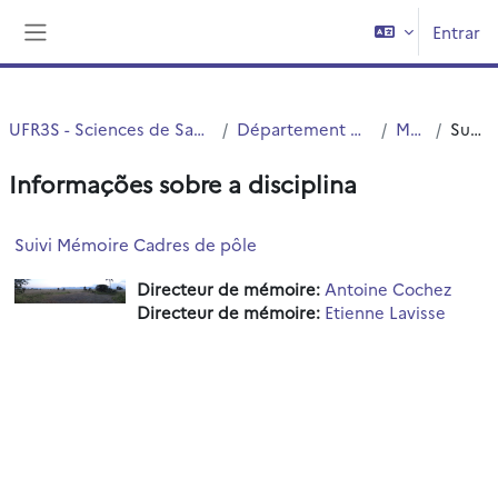
Ir para o conteúdo principal
Entrar
Painel lateral
UFR3S - Sciences de Santé et du Sport
Département UFR3S - ILIS
Master
Sumário
Informações sobre a disciplina
Suivi Mémoire Cadres de pôle
Directeur de mémoire:
Antoine Cochez
Directeur de mémoire:
Etienne Lavisse