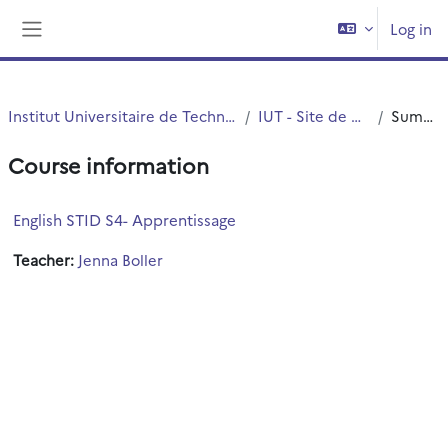
Skip to main content
Log in
Side panel
Institut Universitaire de Technologie (IUT)
IUT - Site de Roubaix
Summary
Course information
English STID S4- Apprentissage
Teacher:
Jenna Boller