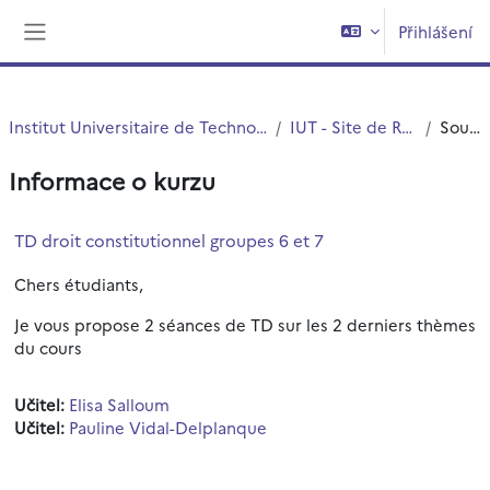
Přejít k hlavnímu obsahu
Přihlášení
Boční panel
Institut Universitaire de Technologie (IUT)
IUT - Site de Roubaix
Souhrn
Informace o kurzu
TD droit constitutionnel groupes 6 et 7
Chers étudiants,
Je vous propose 2 séances de TD sur les 2 derniers thèmes
du cours
Učitel:
Elisa Salloum
Učitel:
Pauline Vidal-Delplanque