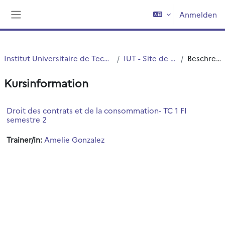
Zum Hauptinhalt
Anmelden
Website-Übersicht
Institut Universitaire de Technologie (IUT)
IUT - Site de Roubaix
Beschreibung
Kursinformation
Droit des contrats et de la consommation- TC 1 FI
semestre 2
Trainer/in:
Amelie Gonzalez