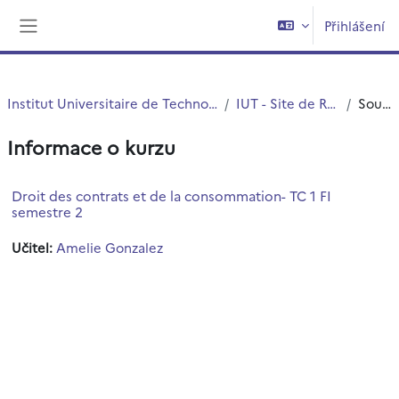
Přejít k hlavnímu obsahu
Přihlášení
Boční panel
Institut Universitaire de Technologie (IUT)
IUT - Site de Roubaix
Souhrn
Informace o kurzu
Droit des contrats et de la consommation- TC 1 FI
semestre 2
Učitel:
Amelie Gonzalez