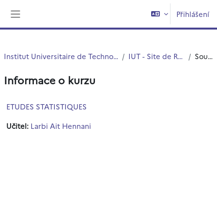
Přejít k hlavnímu obsahu
Přihlášení
Boční panel
Institut Universitaire de Technologie (IUT)
IUT - Site de Roubaix
Souhrn
Informace o kurzu
ETUDES STATISTIQUES
Učitel:
Larbi Ait Hennani