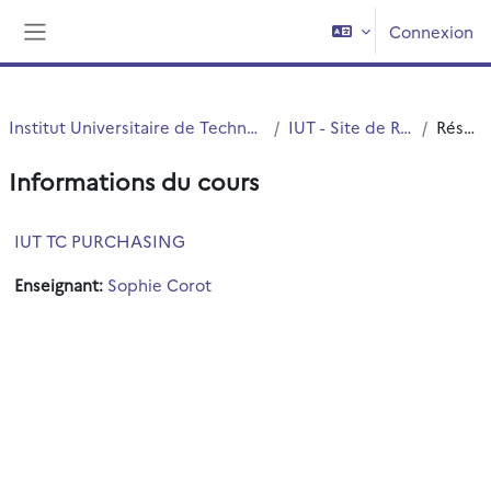
Passer au contenu principal
Connexion
Panneau latéral
Institut Universitaire de Technologie (IUT)
IUT - Site de Roubaix
Résumé
Informations du cours
IUT TC PURCHASING
Enseignant:
Sophie Corot