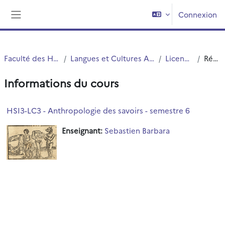
Passer au contenu principal
Connexion
Panneau latéral
Faculté des Humanités
Langues et Cultures Antiques (LCA)
Licence LCA
Résumé
Informations du cours
HSI3-LC3 - Anthropologie des savoirs - semestre 6
Enseignant:
Sebastien Barbara