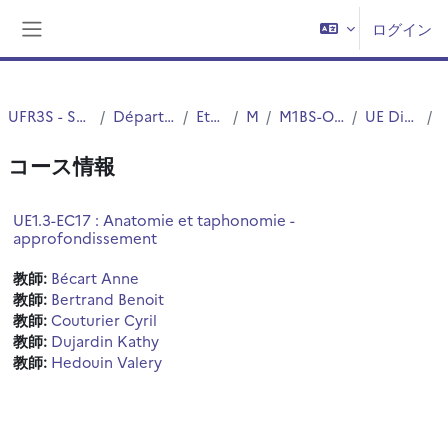
メインコンテンツへスキップする
ログイン
サイドパネル
UFR3S - Sciences de Santé et du Sport
Département UFR3S - Médecine
Etudes Medicales
MASTERS
M1BS-Option Santé-Simple cursus
UE Disciplinaires thématique
コース情報
UE1.3-EC17 : Anatomie et taphonomie -
approfondissement
教師:
Bécart Anne
教師:
Bertrand Benoit
教師:
Couturier Cyril
教師:
Dujardin Kathy
教師:
Hedouin Valery