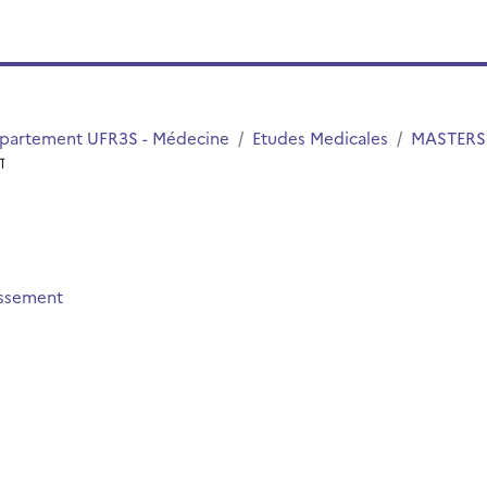
partement UFR3S - Médecine
Etudes Medicales
MASTERS
ण
issement