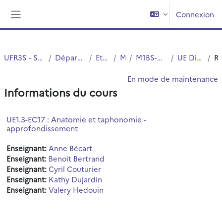
Passer au contenu principal
Connexion
Panneau latéral
UFR3S - Sciences de Santé et du Sport
Département UFR3S - Médecine
Etudes Medicales
MASTERS
M1BS-Option Santé-Simple cursus
UE Disciplinaires thématique
Résu
En mode de maintenance
Informations du cours
UE1.3-EC17 : Anatomie et taphonomie -
approfondissement
Enseignant:
Anne Bécart
Enseignant:
Benoit Bertrand
Enseignant:
Cyril Couturier
Enseignant:
Kathy Dujardin
Enseignant:
Valery Hedouin