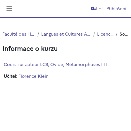
Přejít k hlavnímu obsahu
Přihlášení
Boční panel
Faculté des Humanités
Langues et Cultures Antiques (LCA)
Licence LCA
Souhrn
Informace o kurzu
Cours sur auteur LC3, Ovide, Métamorphoses I-II
Učitel:
Florence Klein