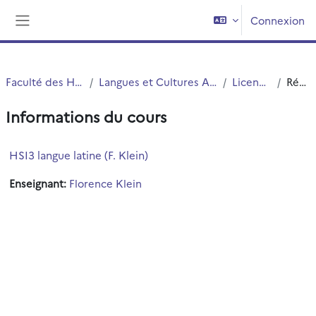
Passer au contenu principal
Connexion
Panneau latéral
Faculté des Humanités
Langues et Cultures Antiques (LCA)
Licence LCA
Résumé
Informations du cours
HSI3 langue latine (F. Klein)
Enseignant:
Florence Klein