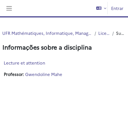
Ir para o conteúdo principal
Entrar
Painel lateral
UFR Mathématiques, Informatique, Management, Economie (MIME)
Licence 2
Sumário
Informações sobre a disciplina
Lecture et attention
Professor:
Gwendoline Mahe