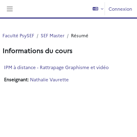
Passer au contenu principal
Connexion
Panneau latéral
Faculté PsySEF
SEF Master
Résumé
Informations du cours
IPM à distance - Rattrapage Graphisme et vidéo
Enseignant:
Nathalie Vaurette