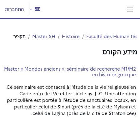
ילוג לתוכן הראשי
התחברות
חלון סקירה צדדי
Faculté des Humanités
Histoire
Master SH
תקציר
מידע הקורס
Master « Mondes anciens »: séminaire de recherche M1/M2
en histoire grecque
Ce séminaire est consacré à l'étude de la vie religieuse en
Carie entre le IVe et Ier siècle av. J.-C. Une attention
particulière est portée à l'étude de sanctuaires locaux, en
particulier celui de Sinuri (près de la cité de Mylasa) et
celui de Lagina (près de la cité de Stratonicée).