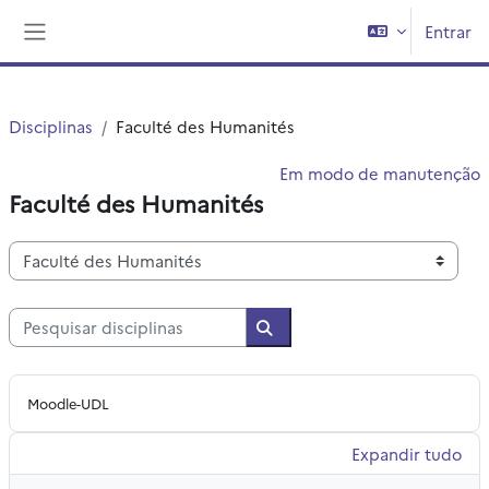
Ir para o conteúdo principal
Entrar
Painel lateral
Disciplinas
Faculté des Humanités
Em modo de manutenção
Faculté des Humanités
Categorias de disciplinas
Pesquisar disciplinas
Pesquisar disciplinas
Moodle-UDL
Expandir tudo