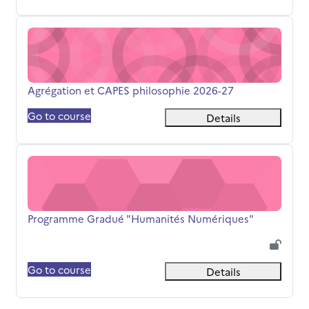
Agrégation et CAPES philosophie 2026-27
Nome da disciplina
Agrégation et CAPES philosophie 2026-27
Go to course
Details
Programme Gradué "Humanités Numériques"
Nome da disciplina
Programme Gradué "Humanités Numériques"
Go to course
Details