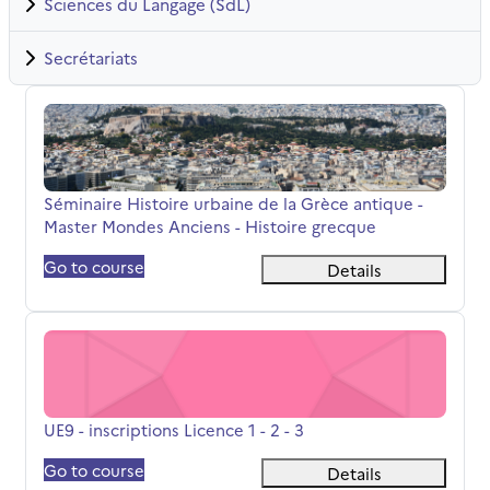
Sciences du Langage (SdL)
Secrétariats
Séminaire Histoire urbaine de la Grèce antique - Master
Nome da disciplina
Séminaire Histoire urbaine de la Grèce antique -
Master Mondes Anciens - Histoire grecque
Go to course
Details
UE9 - inscriptions Licence 1 - 2 - 3
Nome da disciplina
UE9 - inscriptions Licence 1 - 2 - 3
Go to course
Details