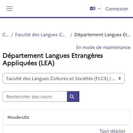
Passer au contenu principal
Connexion
Panneau latéral
Cours
Faculté des Langues Cultures et Sociétés (FLCS)
Département Langues Etrangères Appliquées (LEA)
En mode de maintenance
Département Langues Etrangères
Appliquées (LEA)
Catégories de cours
Rechercher des cours
Rechercher des cours
Moodle-UDL
Tout déplier