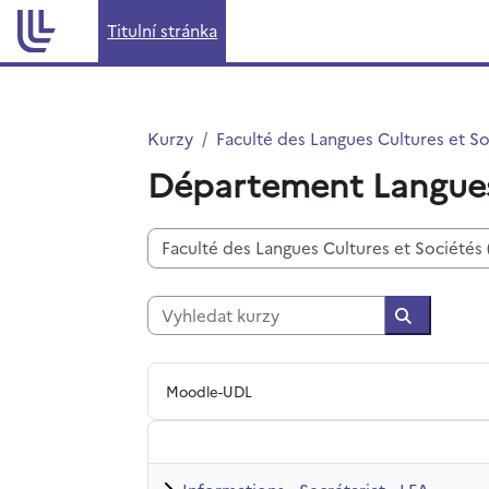
Přejít k hlavnímu obsahu
Titulní stránka
Kurzy
Faculté des Langues Cultures et So
Département Langues
Kategorie kurzů
Vyhledat kurzy
Vyhledat 
Moodle-UDL