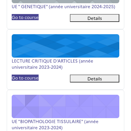
Titolo del corso
UE " GENETIQUE" (année universitaire 2024-2025)
Go to course
Details
LECTURE CRITIQUE D'ARTICLES (année universitaire 202
Titolo del corso
LECTURE CRITIQUE D'ARTICLES (année
universitaire 2023-2024)
Go to course
Details
UE "BIOPATHOLOGIE TISSULAIRE" (année universitaire 2
Titolo del corso
UE "BIOPATHOLOGIE TISSULAIRE" (année
universitaire 2023-2024)