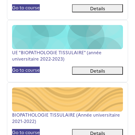
Go to course
Details
UE "BIOPATHOLOGIE TISSULAIRE" (année universitaire 2
Titolo del corso
UE "BIOPATHOLOGIE TISSULAIRE" (année
universitaire 2022-2023)
Go to course
Details
BIOPATHOLOGIE TISSULAIRE (Année universitaire 2021-
Titolo del corso
BIOPATHOLOGIE TISSULAIRE (Année universitaire
2021-2022)
Go to course
Details