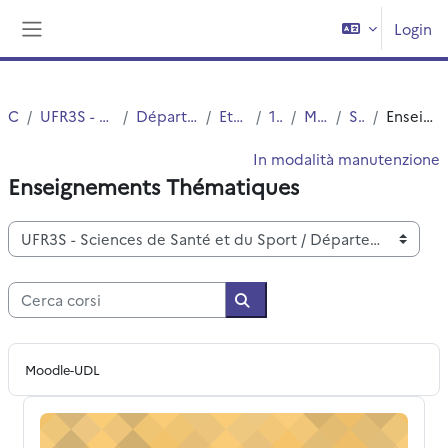
Vai al contenuto principale
Login
Pannello laterale
Corsi
UFR3S - Sciences de Santé et du Sport
Département UFR3S - Médecine
Etudes Medicales
1ER CYCLE
MED3-Archives
Semestre 2
Enseignements Thématiques
In modalità manutenzione
Enseignements Thématiques
Categorie di corso
Cerca corsi
Cerca corsi
Moodle-UDL
LECTURE CRITIQUE D'ARTICLES (LCA) (année universitair