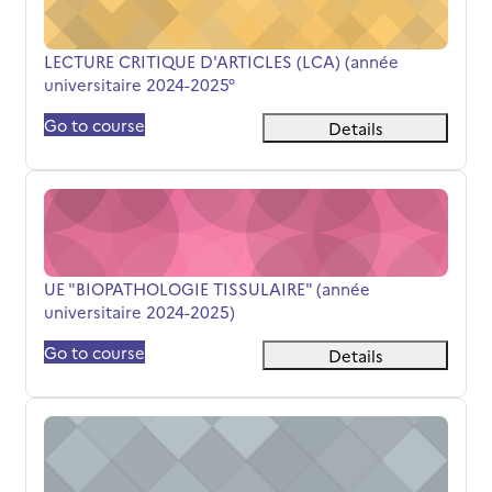
Titolo del corso
LECTURE CRITIQUE D'ARTICLES (LCA) (année
universitaire 2024-2025°
Go to course
Details
UE "BIOPATHOLOGIE TISSULAIRE" (année universitaire 2
Titolo del corso
UE "BIOPATHOLOGIE TISSULAIRE" (année
universitaire 2024-2025)
Go to course
Details
UE " GENETIQUE" (année universitaire 2024-2025)