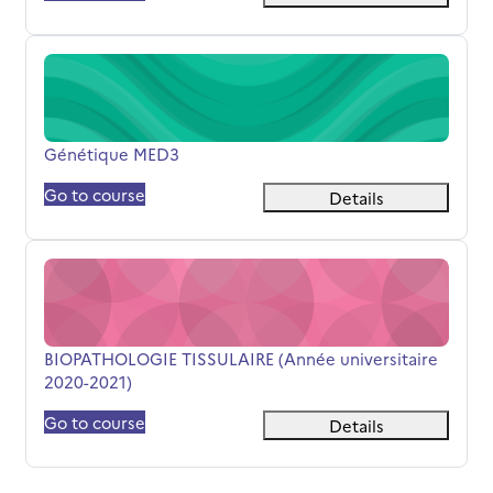
Génétique MED3
Titolo del corso
Génétique MED3
Go to course
Details
BIOPATHOLOGIE TISSULAIRE (Année universitaire 2020-
Titolo del corso
BIOPATHOLOGIE TISSULAIRE (Année universitaire
2020-2021)
Go to course
Details