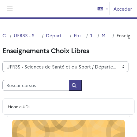
Salta al contenido principal
Acceder
Panel lateral
Cursos
UFR3S - Sciences de Santé et du Sport
Département UFR3S - Médecine
Etudes Medicales
1ER CYCLE
MED3-Archives
Enseignements Choix Libres
Enseignements Choix Libres
Categorías
Buscar cursos
Buscar cursos
Moodle-UDL
ECL MED3 2025-2026