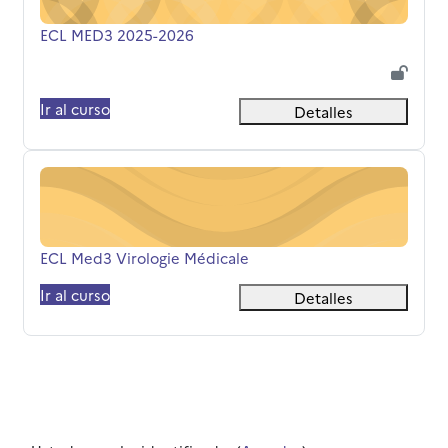
Nombre del curso
ECL MED3 2025-2026
Ir al curso
Detalles
ECL Med3 Virologie Médicale
Nombre del curso
ECL Med3 Virologie Médicale
Ir al curso
Detalles