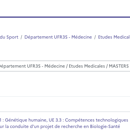
 du Sport
Département UFR3S - Médecine
Etudes Medical
disciplinas
pétences technologiques pour la conduite d’un projet de rech
me da disciplina
1 : Génétique humaine, UE 3.3 : Compétences technologiques
ur la conduite d’un projet de recherche en Biologie-Santé