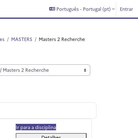
Português - Portugal ‎(pt)‎
Entrar
es
MASTERS
Masters 2 Recherche
erche en Biologie-Santé
Ir para a disciplina
Detalhes