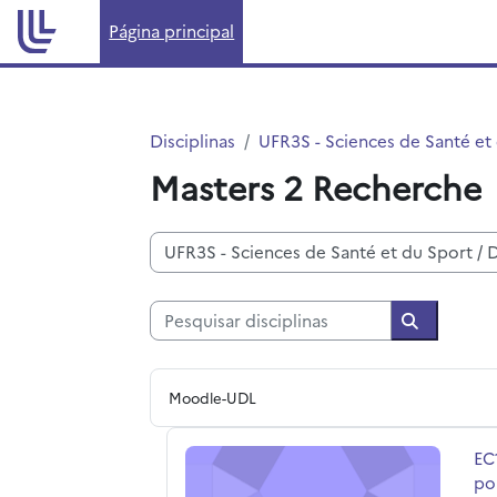
Ir para o conteúdo principal
Página principal
Disciplinas
UFR3S - Sciences de Santé et
Masters 2 Recherche
Categorias de disciplinas
Pesquisar disciplinas
Pesquisar 
Moodle-UDL
EC1 : Génétique humaine, UE 3.3 : Com
No
EC
po