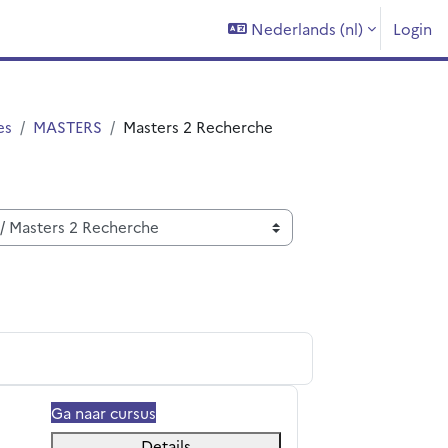
Nederlands ‎(nl)‎
Login
es
MASTERS
Masters 2 Recherche
erche en Biologie-Santé
Ga naar cursus
Details