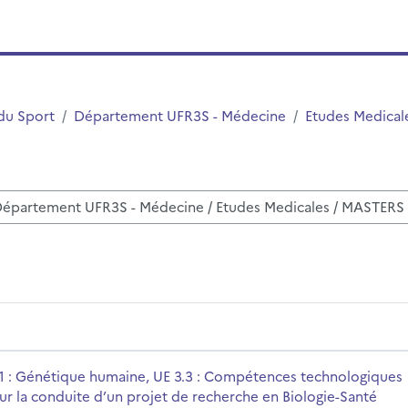
du Sport
Département UFR3S - Médecine
Etudes Medical
ussen
pétences technologiques pour la conduite d’un projet de rech
rsusnaam
1 : Génétique humaine, UE 3.3 : Compétences technologiques
ur la conduite d’un projet de recherche en Biologie-Santé