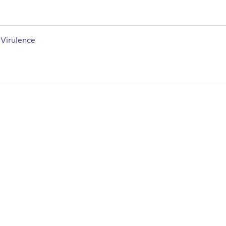
rsusnaam
 Virulence