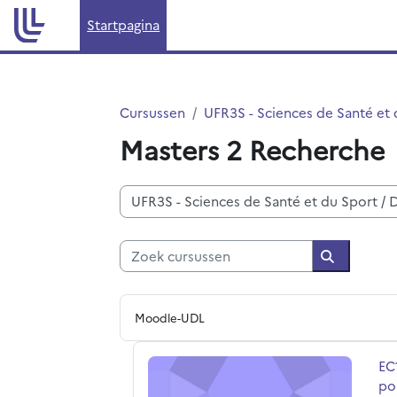
Ga naar hoofdinhoud
Startpagina
Cursussen
UFR3S - Sciences de Santé et 
Masters 2 Recherche
Cursuscategorieën
Zoek cursussen
Zoek curs
Moodle-UDL
EC1 : Génétique humaine, UE 3.3 : Com
Cu
EC
po