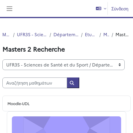
Μετάβαση στο κεντρικό περιεχόμενο
Σύνδεση
Πλευρικός πίνακας
Μαθήματα
UFR3S - Sciences de Santé et du Sport
Département UFR3S - Médecine
Etudes Medicales
MASTERS
Masters 2 Recherche
Masters 2 Recherche
Κατηγορίες μαθημάτων
Αναζήτηση μαθημάτων
Αναζήτηση μαθημάτων
Moodle-UDL
EC1 : Génétique humaine, UE 3.3 : Compétences technolo