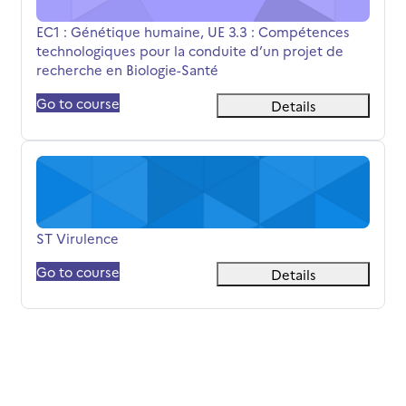
Όνομα μαθήματος
EC1 : Génétique humaine, UE 3.3 : Compétences
technologiques pour la conduite d’un projet de
recherche en Biologie-Santé
Go to course
Details
ST Virulence
Όνομα μαθήματος
ST Virulence
Go to course
Details