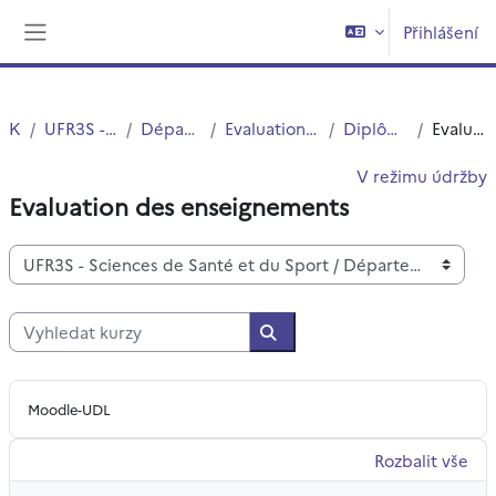
Přejít k hlavnímu obsahu
Přihlášení
Boční panel
Kurzy
UFR3S - Sciences de Santé et du Sport
Département UFR3S - Pharmacie
Evaluation des formations et des enseignements
Diplôme de Docteur en pharmacie
Evaluation des enseignements
V režimu údržby
Evaluation des enseignements
Kategorie kurzů
Vyhledat kurzy
Vyhledat kurzy
Moodle-UDL
Rozbalit vše