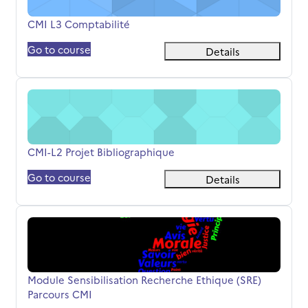
Όνομα μαθήματος
CMI L3 Comptabilité
Go to course
Details
CMI-L2 Projet Bibliographique
Όνομα μαθήματος
CMI-L2 Projet Bibliographique
Go to course
Details
Module Sensibilisation Recherche Ethique (SRE) Parcours
Όνομα μαθήματος
Module Sensibilisation Recherche Ethique (SRE)
Parcours CMI