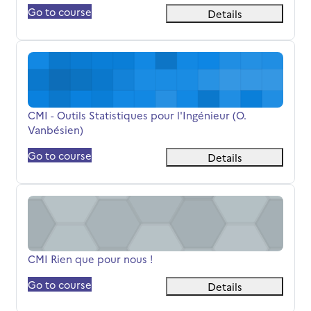
Go to course
Details
CMI - Outils Statistiques pour l'Ingénieur (O. Vanbésien)
Όνομα μαθήματος
CMI - Outils Statistiques pour l'Ingénieur (O.
Vanbésien)
Go to course
Details
CMI Rien que pour nous !
Όνομα μαθήματος
CMI Rien que pour nous !
Go to course
Details