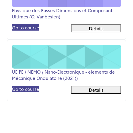
Όνομα μαθήματος
Physique des Basses Dimensions et Composants
Ultimes (O. Vanbésien)
Go to course
Details
UE PE / NEMO / Nano-Electronique - élements de Mécaniq
Όνομα μαθήματος
UE PE / NEMO / Nano-Electronique - élements de
Mécanique Ondulatoire (2021))
Go to course
Details