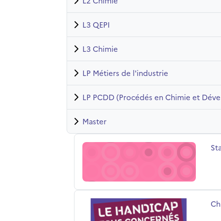
L2 Chimie
L3 QEPI
L3 Chimie
LP Métiers de l'industrie
LP PCDD (Procédés en Chimie et Dév
Master
Stages
No
St
Chimie Handicap (C. Foissac)
No
Ch