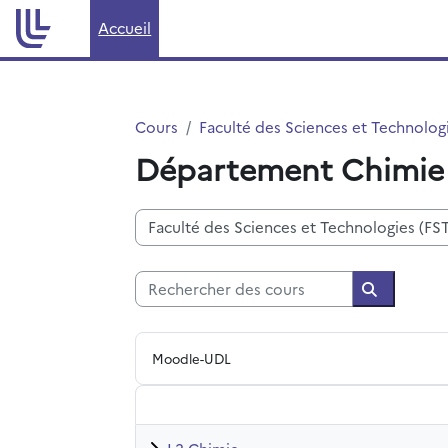
Passer au contenu principal
Accueil
Cours
Faculté des Sciences et Technologi
Département Chimie
Catégories de cours
Rechercher des cours
Recherche
Moodle-UDL