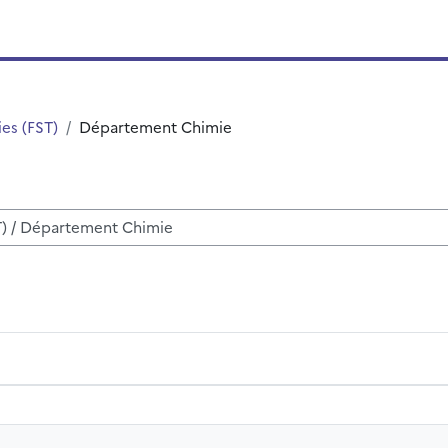
es (FST)
Département Chimie
r des cours