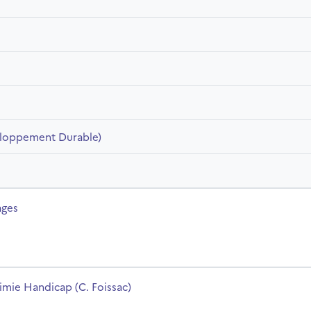
eloppement Durable)
m du cours
ages
m du cours
imie Handicap (C. Foissac)