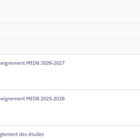
olo del corso
seignement MED6 2026-2027
olo del corso
seignement MED6 2025-2026
olo del corso
glement des études