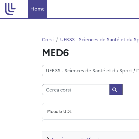
Vai al contenuto principale
Home
Corsi
UFR3S - Sciences de Santé et du S
MED6
Categorie di corso
Cerca corsi
Cerca cors
Moodle-UDL