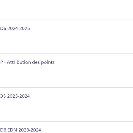
olo del corso
D6 2024-2025
olo del corso
P - Attribution des points
olo del corso
OS 2023-2024
olo del corso
D6 EDN 2023-2024