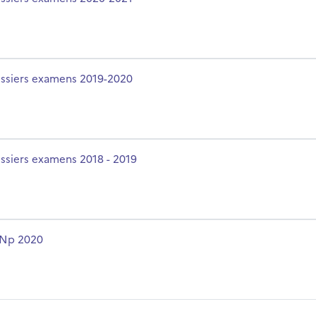
olo del corso
ssiers examens 2019-2020
olo del corso
ssiers examens 2018 - 2019
olo del corso
Np 2020