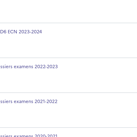
olo del corso
D6 ECN 2023-2024
olo del corso
ssiers examens 2022-2023
olo del corso
ssiers examens 2021-2022
olo del corso
ssiers examens 2020-2021