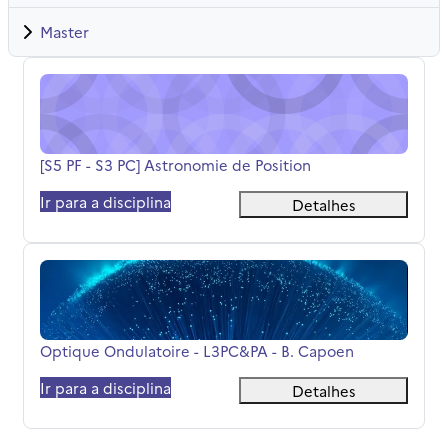
Master
[S5 PF - S3 PC] Astronomie de Position
Nome da disciplina
[S5 PF - S3 PC] Astronomie de Position
Ir para a disciplina
Detalhes
Optique Ondulatoire - L3PC&amp;PA - B. Capoen
Nome da disciplina
Optique Ondulatoire - L3PC&PA - B. Capoen
Ir para a disciplina
Detalhes