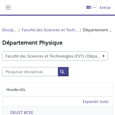
Ir para o conteúdo principal
Entrar
Painel lateral
Disciplinas
Faculté des Sciences et Technologies (FST)
Département Physique
Département Physique
Categorias de disciplinas
Pesquisar disciplinas
Pesquisar disciplinas
Moodle-UDL
Expandir tudo
DEUST BCEE