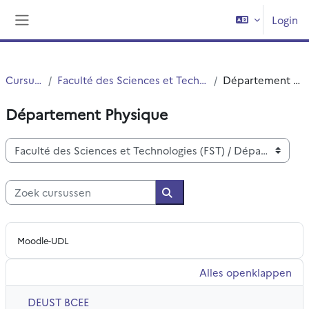
Ga naar hoofdinhoud
Login
Zijpaneel
Cursussen
Faculté des Sciences et Technologies (FST)
Département Physique
Département Physique
Cursuscategorieën
Zoek cursussen
Zoek cursussen
Moodle-UDL
Alles openklappen
DEUST BCEE