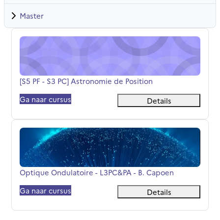
Master
[S5 PF - S3 PC] Astronomie de Position
Cursusnaam
[S5 PF - S3 PC] Astronomie de Position
Ga naar cursus
Details
Optique Ondulatoire - L3PC&amp;PA - B. Capoen
Cursusnaam
Optique Ondulatoire - L3PC&PA - B. Capoen
Ga naar cursus
Details