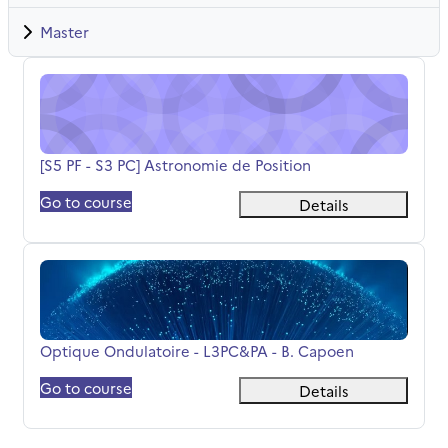
Master
[S5 PF - S3 PC] Astronomie de Position
पाठ्यक्रम का नाम
[S5 PF - S3 PC] Astronomie de Position
Go to course
Details
Optique Ondulatoire - L3PC&amp;PA - B. Capoen
पाठ्यक्रम का नाम
Optique Ondulatoire - L3PC&PA - B. Capoen
Go to course
Details