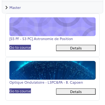
Master
[S5 PF - S3 PC] Astronomie de Position
Název kurzu
[S5 PF - S3 PC] Astronomie de Position
Go to course
Details
Optique Ondulatoire - L3PC&amp;PA - B. Capoen
Název kurzu
Optique Ondulatoire - L3PC&PA - B. Capoen
Go to course
Details