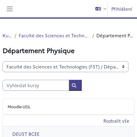
Přejít k hlavnímu obsahu
Přihlášení
Boční panel
Kurzy
Faculté des Sciences et Technologies (FST)
Département Physique
Département Physique
Kategorie kurzů
Vyhledat kurzy
Vyhledat kurzy
Moodle-UDL
Rozbalit vše
DEUST BCEE