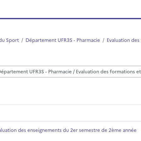
du Sport
Département UFR3S - Pharmacie
Evaluation des
ussen
 semestre de 2ème année
rsusnaam
aluation des enseignements du 2er semestre de 2ème année