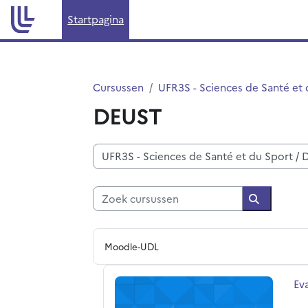
Ga naar hoofdinhoud
Startpagina
Cursussen
UFR3S - Sciences de Santé et 
DEUST
Cursuscategorieën
Zoek cursussen
Zoek curs
Moodle-UDL
Evaluation des enseignements du 2er
Cu
Ev