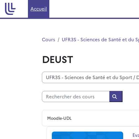
Passer au contenu principal
Accueil
Cours
UFR3S - Sciences de Santé et du S
DEUST
Catégories de cours
Rechercher des cours
Recherche
Moodle-UDL
Evaluation des enseignements du 2er
No
Ev