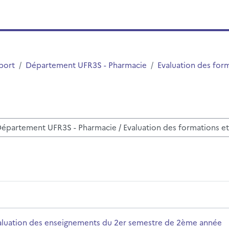
port
Département UFR3S - Pharmacie
Evaluation des for
r des cours
 semestre de 2ème année
m du cours
aluation des enseignements du 2er semestre de 2ème année