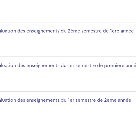
 semestre de 1ere année
m du cours
aluation des enseignements du 2ème semestre de 1ere année
semestre de première année
m du cours
aluation des enseignements du 1er semestre de première ann
semestre de 2ème année
m du cours
aluation des enseignements du 1er semestre de 2ème année