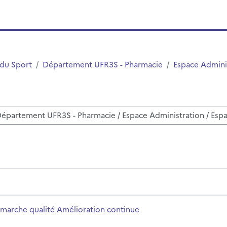
 du Sport
Département UFR3S - Pharmacie
Espace Admini
disciplinas
ue
me da disciplina
marche qualité Amélioration continue