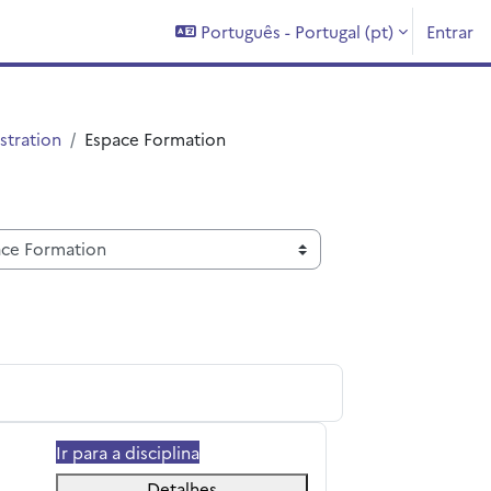
Português - Portugal ‎(pt)‎
Entrar
stration
Espace Formation
Ir para a disciplina
Detalhes