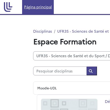
Ir para o conteúdo principal
Página principal
Disciplinas
UFR3S - Sciences de Santé et
Espace Formation
Categorias de disciplinas
Pesquisar disciplinas
Pesquisar 
Moodle-UDL
Démarche qualité Amélioration contin
No
Dé