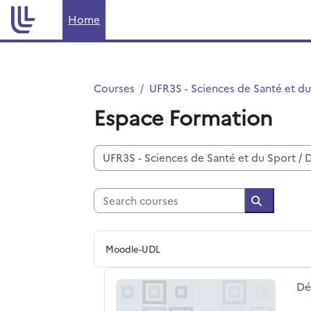
Skip to main content
Home
Courses
UFR3S - Sciences de Santé et du
Espace Formation
Course categories
Search courses
Search co
Moodle-UDL
Démarche qualité Amélioration contin
Co
Dé