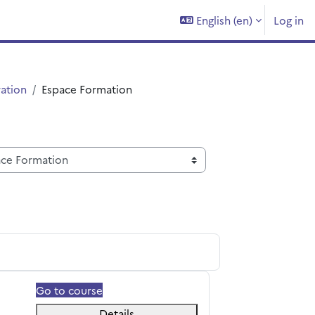
English ‎(en)‎
Log in
ation
Espace Formation
Go to course
Details