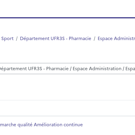
 Sport
Département UFR3S - Pharmacie
Espace Administr
urses
ue
urse name
marche qualité Amélioration continue