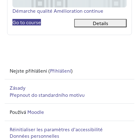
Název kurzu
Démarche qualité Amélioration continue
Go to course
Details
Nejste přihlášeni (
Přihlášení
)
Zásady
Přepnout do standardního motivu
Používá
Moodle
Réinitialiser les paramètres d'accessibilité
Données personnelles