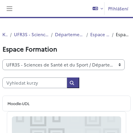
Přejít k hlavnímu obsahu
Přihlášení
Boční panel
Kurzy
UFR3S - Sciences de Santé et du Sport
Département UFR3S - Pharmacie
Espace Administration
Espace Formation
Espace Formation
Kategorie kurzů
Vyhledat kurzy
Vyhledat kurzy
Moodle-UDL
Démarche qualité Amélioration continue